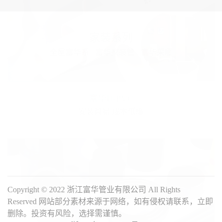
家装系列
全屋富华系
富华家装管
富华采暖
工程系列
富华HDPE给水管
工程管道
工程案例
安装简易 成本低廉
富华简介
企业文化
发展历程
6H品牌理念
品质管理
视频播放
联系方式
战略合作
Copyright © 2022 浙江富华管业有限公司 All Rights
Reserved 网站部分素材来源于网络，如有侵权请联系，立即
删除。投资有风险，选择需谨慎。