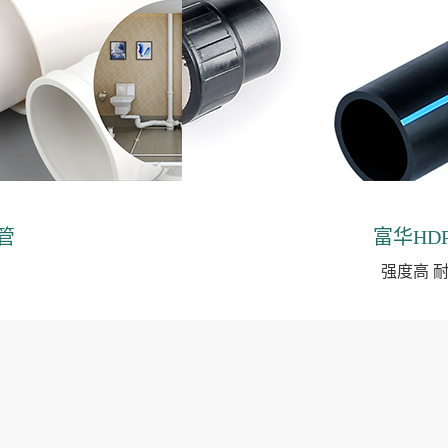
管
富华HD
强度高 